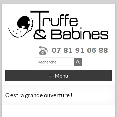
Truffe et Babines
Toilettage canin à Sélestat
Menu
C’est la grande ouverture !