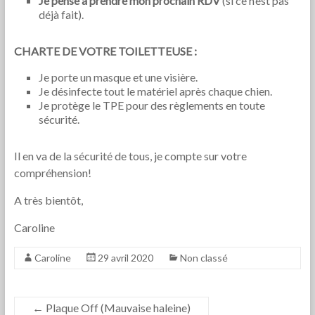
Je pense à prendre mon prochain RDV
(si ce n’est pas
déjà fait).
CHARTE DE VOTRE TOILETTEUSE :
Je porte un masque et une visière.
Je désinfecte tout le matériel après chaque chien.
Je protège le TPE pour des règlements en toute
sécurité.
Il en va de la sécurité de tous, je compte sur votre
compréhension!
A très bientôt,
Caroline
Caroline
29 avril 2020
Non classé
←
Plaque Off (Mauvaise haleine)