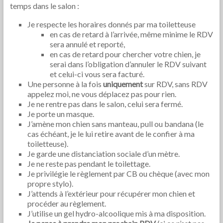
temps dans le salon :
Je respecte les horaires donnés par ma toiletteuse
en cas de retard à l’arrivée, même minime le RDV
sera annulé et reporté,
en cas de retard pour chercher votre chien, je
serai dans l’obligation d’annuler le RDV suivant
et celui-ci vous sera facturé.
Une personne à la fois
uniquement
sur RDV, sans RDV
appelez moi, ne vous déplacez pas pour rien.
Je ne rentre pas dans le salon, celui sera fermé.
Je porte un masque.
J’amène mon chien sans manteau, pull ou bandana (le
cas échéant, je le lui retire avant de le confier à ma
toiletteuse).
Je garde une distanciation sociale d’un mètre.
Je ne reste pas pendant le toilettage.
Je privilégie le règlement par CB ou chèque (avec mon
propre stylo).
J’attends à l’extérieur pour récupérer mon chien et
procéder au règlement.
J’utilise un gel hydro-alcoolique mis à ma disposition.